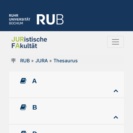
RUB
»
JURA
»
Thesaurus
A
B