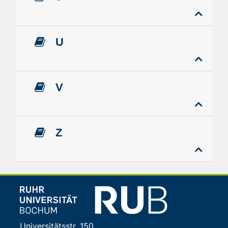
U
V
Z
Universitätsstr. 150