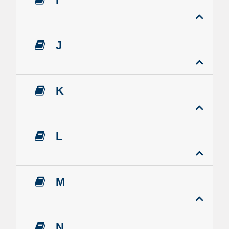
J
K
L
M
N