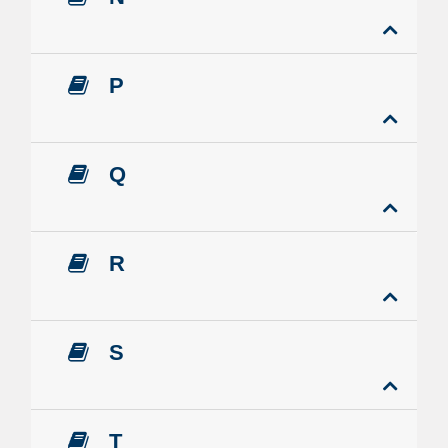
P
Q
R
S
T