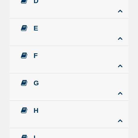
D
E
F
G
H
I