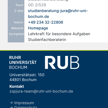
GD 2/529
Raum
studienberatung-jura@ruhr-uni-
E-Mail
bochum.de
+49 234 32-22806
Telefon
Homepage
Webseite
Lehrkraft für besondere Aufgaben
Sachgebiete
Studienfachberaterin
Universitätsstr. 150
44801 Bochum
Kontakt
zspjura-team@ruhr-uni-bochum.de
→ Impressum
→ Datenschutz